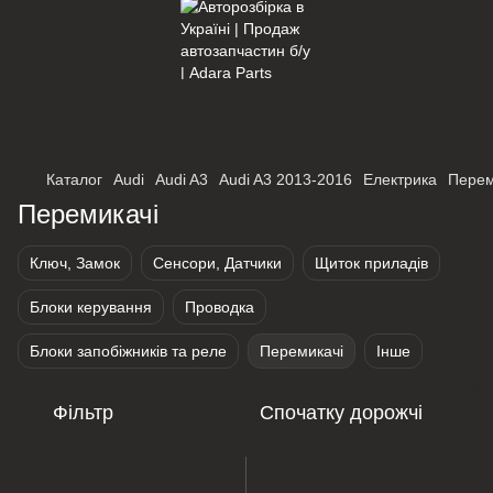
×
Оберіть мережу для переходу
Каталог
Audi
Audi A3
Audi A3 2013-2016
Електрика
Перем
Перемикачі
Ключ, Замок
Сенсори, Датчики
Щиток приладів
Блоки керування
Проводка
Блоки запобіжників та реле
Перемикачі
Інше
Фільтр
Спочатку дорожчі