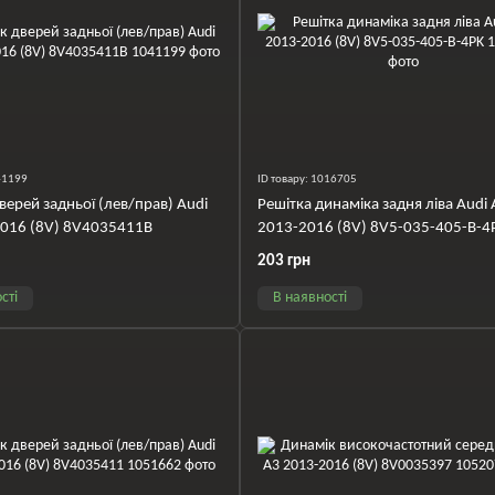
041199
ID товару: 1016705
верей задньої (лев/прав) Audi
Решітка динаміка задня ліва Audi 
2016 (8V) 8V4035411B
2013-2016 (8V) 8V5-035-405-B-4
203 грн
сті
В наявності