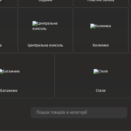
а
Сидіння
Пластик салону
ка
Центральна консоль
Килимки
Багажник
Стеля