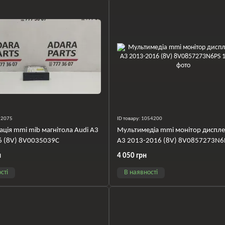
052075
ID товару: 1054200
гація mmi mib магнітола Audi A3
Мультимедіа mmi монітор диспле
6 (8V) 8V0035039C
A3 2013-2016 (8V) 8V0857273N6
н
4 050 грн
сті
В наявності