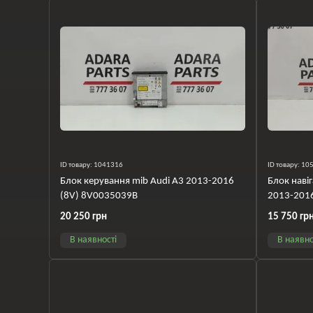
ID товару: 1041316
ID товару: 1
Блок керування mib Audi A3 2013-2016
Блок наві
(8V) 8V0035039B
2013-201
20 250 грн
15 750 гр
В наявності
В наявно