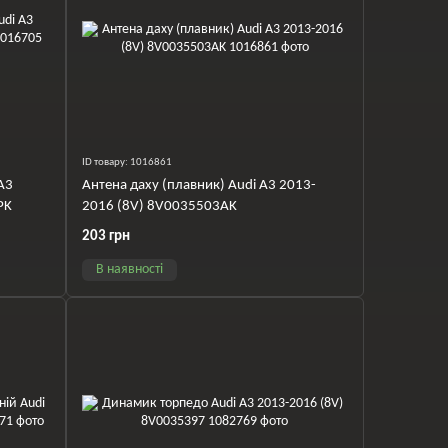
ID товару: 1016861
A3
Антена даху (плавник) Audi A3 2013-
PK
2016 (8V) 8V0035503AK
203 грн
В наявності