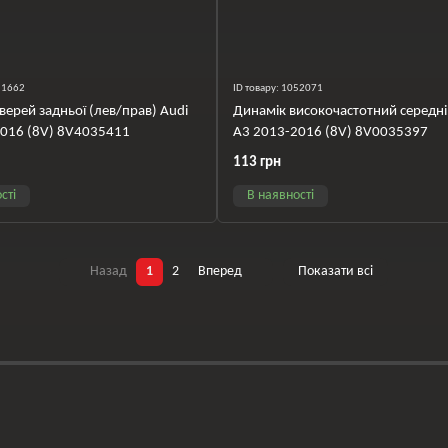
051662
ID товару: 1052071
верей задньої (лев/прав) Audi
Динамік високочастотний середні
2016 (8V) 8V4035411
A3 2013-2016 (8V) 8V0035397
113 грн
сті
В наявності
Назад
1
2
Вперед
Показати всі