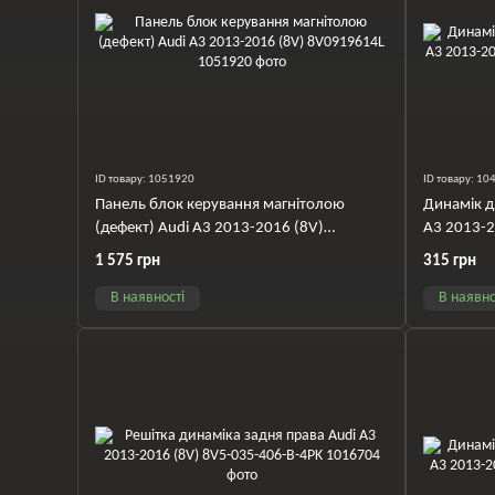
ID товару: 1051920
ID товару: 1
Панель блок керування магнітолою
Динамік д
(дефект) Audi A3 2013-2016 (8V)
A3 2013-
8V0919614L
1 575 грн
315 грн
В наявності
В наявно