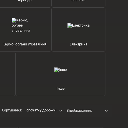
Торпедо
Безпека
Кермо, органи управління
Електрика
Інше
Сортування:
спочатку дорожчі
Відображення: