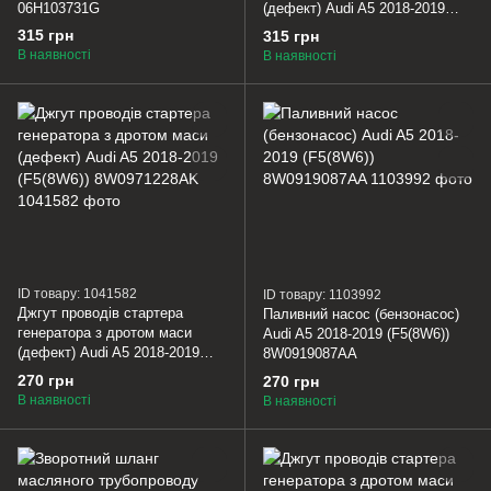
06H103731G
(дефект) Audi A5 2018-2019
(F5(8W6)) 8W1713140DIBR
315 грн
315 грн
В наявності
В наявності
ID товару: 1041582
ID товару: 1103992
Джгут проводів стартера
Паливний насос (бензонасос)
генератора з дротом маси
Audi A5 2018-2019 (F5(8W6))
(дефект) Audi A5 2018-2019
8W0919087AA
(F5(8W6)) 8W0971228AK
270 грн
270 грн
В наявності
В наявності