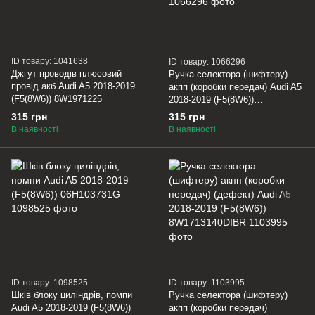
ID товару: 1041638
ID товару: 1066296
Джгут проводів плюсовий
Ручка селектора (шифтеру)
провід акб Audi A5 2018-2019
акпп (коробки передач) Audi A5
(F5(8W6)) 8W1971225
2018-2019 (F5(8W6))
8W1713140DIBR
315 грн
315 грн
В наявності
В наявності
ID товару: 1098525
ID товару: 1103995
Шків блоку циліндрів, помпи
Ручка селектора (шифтеру)
Audi A5 2018-2019 (F5(8W6))
акпп (коробки передач)