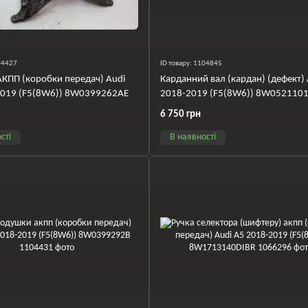
104427
ID товару: 1104845
АКПП (коробки передач) Audi
Карданний вал (кардан) (дефект) 
2019 (F5(8W6)) 8W0399262AE
2018-2019 (F5(8W6)) 8W052110
6 750 грн
сті
В наявності