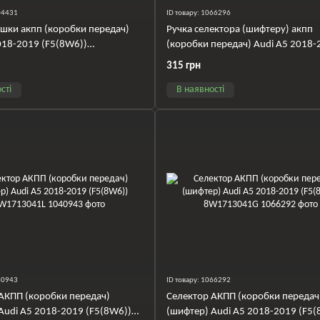
104431
ID товару: 1066296
шки акпп (коробки передач)
Ручка селектора (шифтеру) акпп
018-2019 (F5(8W6))
(коробки передач) Audi A5 2018-
92B
(F5(8W6)) 8W1713140DIBR
315 грн
сті
В наявності
040943
ID товару: 1066292
АКПП (коробки передач)
Селектор АКПП (коробки передач
Audi A5 2018-2019 (F5(8W6))
(шифтер) Audi A5 2018-2019 (F5(