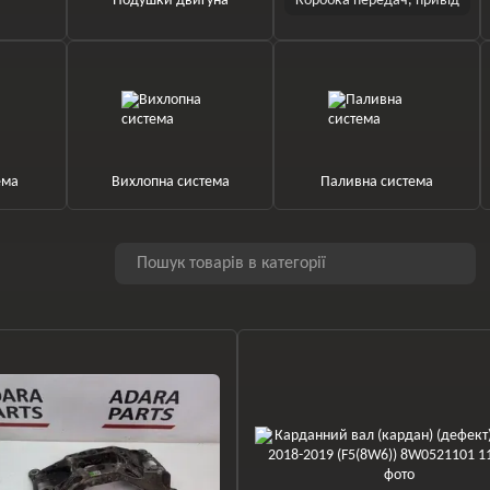
Подушки двигуна
Коробка передач, привід
ема
Вихлопна система
Паливна система