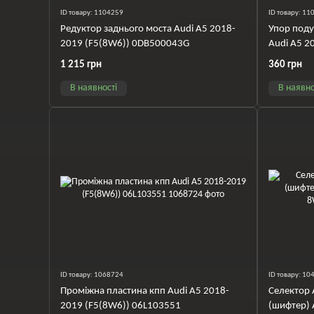
ID товару: 1104259
ID товару: 1
Редуктор заднього моста Audi A5 2018-
Упор поду
2019 (F5(8W6)) 0DB500043G
Audi A5 2
8W03992
1 215 грн
360 грн
В наявності
В наявно
ID товару: 1068724
ID товару: 1
Проміжна пластина кпп Audi A5 2018-
Селектор 
2019 (F5(8W6)) 06L103551
(шифтер) 