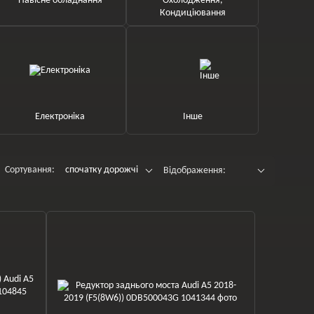
Навісне обладнання
Охолодження,
Кондиціювання
Електроніка
Інше
Сортування:
спочатку дорожчі
Відображення: