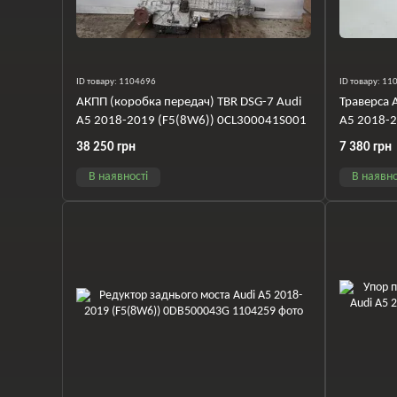
ID товару: 1104696
ID товару: 1
АКПП (коробка передач) TBR DSG-7 Audi
Траверса 
A5 2018-2019 (F5(8W6)) 0CL300041S001
A5 2018-
38 250 грн
7 380 грн
В наявності
В наявно