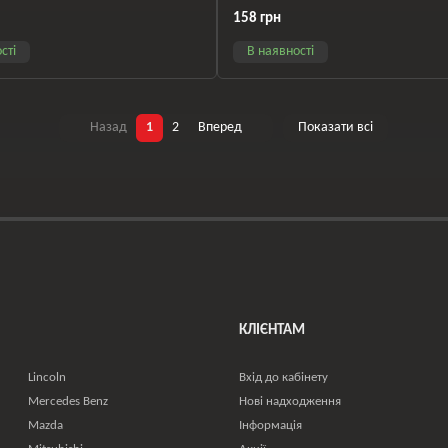
41L
8W1713041G
158 грн
сті
В наявності
Назад
1
2
Вперед
Показати всі
КЛІЄНТАМ
Lincoln
Вхід до кабінету
Mercedes Benz
Нові надходження
Mazda
Інформація