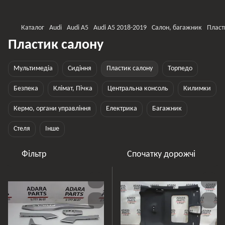
Каталог
Audi
Audi A5
Audi A5 2018-2019
Салон, багажник
Пласт
Пластик салону
Мультимедіа
Сидіння
Пластик салону
Торпедо
Безпека
Клімат, Пічка
Центральна консоль
Килимки
Кермо, органи управління
Електрика
Багажник
Стеля
Інше
Фільтр
Спочатку дорожчі