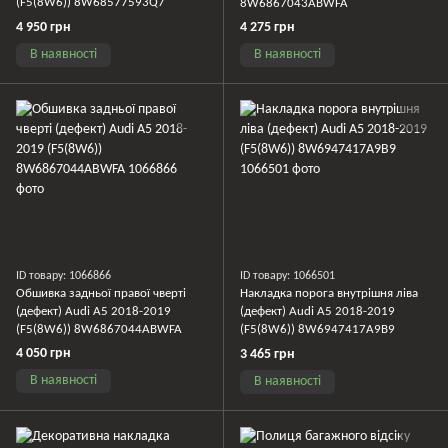
(F5(8W6)) 8W68577593Q7
8W6867043ABWFA
4 950 грн
4 275 грн
В наявності
В наявності
ID товару: 1066866
ID товару: 1066501
Обшивка задньої правої чверті
Накладка порога внутрішня ліва
(дефект) Audi A5 2018-2019
(дефект) Audi A5 2018-2019
(F5(8W6)) 8W6867044ABWFA
(F5(8W6)) 8W6947417A9B9
4 050 грн
3 465 грн
В наявності
В наявності