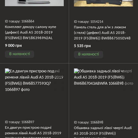
ID товару: 1066864
ID товару: 1054214
Комплект декору салону купе
Панель стель для а/м з люком
(дефект) Audi A5 2018-2019
(стеля) (дефект) Audi A5 2018-
(F5(8W6)) 8W1863969N2AL
2019 (F5(8W6)) 8W8867505EV48
9 000 грн
5 535 грн
В наявності
В наявності
ID товару: 1066897
ID товару: 1066898
Ел.двигун пристрою подачі
Обшивка задньої лівої чверті Audi
ременя лівий Audi A5 2018-2019
A5 2018-2019 (F5(8W6))