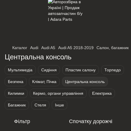
×
Оберіть мережу для переходу
Каталог
Audi
Audi A5
Audi A5 2018-2019
Салон, багажник
Центральна консоль
Мультимедіа
Сидіння
Пластик салону
Торпедо
Безпека
Клімат, Пічка
Центральна консоль
Килимки
Кермо, органи управління
Електрика
Багажник
Стеля
Інше
Фільтр
Спочатку дорожчі