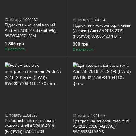
ID товару: 1066632
ID товару: 1104114
Підлокітник консолі чорний
Підлокітник консолі коричневий
Audi A5 2018-2019 (F5(8W6))
(дефект) Audi A5 2018-2019
8W0864207H38M
(F5(8W6)) 8W0864207HJT5
1 305 грн
900 грн
В наявності
В наявності
ID товару: 1104120
ID товару: 1041197
Роз'єм usb aux центральна
Центральна консоль гола Audi
консоль Audi A5 2018-2019
A5 2018-2019 (F5(8W6))
(F5(8W6)) 8W0035708
8W1863241A6PS