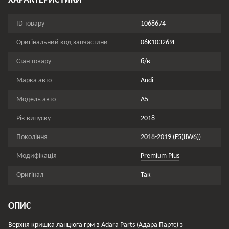
ХАРАКТЕРИСТИКИ
ID товару
1068674
Оригінальний код запчастини
06K103269F
Стан товару
б/в
Марка авто
Audi
Модель авто
A5
Рік випуску
2018
Покоління
2018-2019 (F5(8W6))
Модифікація
Premium Plus
Оригінал
Так
ОПИС
Верхня кришка ланцюга грм в Adara Parts (Адара Партс) з