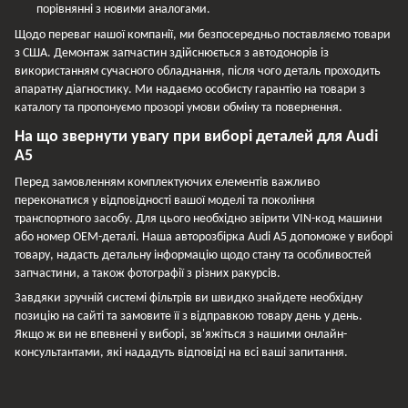
порівнянні з новими аналогами.
Щодо переваг нашої компанії, ми безпосередньо поставляємо товари
з США. Демонтаж запчастин здійснюється з автодонорів із
використанням сучасного обладнання, після чого деталь проходить
апаратну діагностику. Ми надаємо особисту гарантію на товари з
каталогу та пропонуємо прозорі умови обміну та повернення.
На що звернути увагу при виборі деталей для Audi
A5
Перед замовленням комплектуючих елементів важливо
переконатися у відповідності вашої моделі та покоління
транспортного засобу. Для цього необхідно звірити VIN-код машини
або номер ОЕМ-деталі. Наша авторозбірка Audi A5 допоможе у виборі
товару, надасть детальну інформацію щодо стану та особливостей
запчастини, а також фотографії з різних ракурсів.
Завдяки зручній системі фільтрів ви швидко знайдете необхідну
позицію на сайті та замовите її з відправкою товару день у день.
Якщо ж ви не впевнені у виборі, зв'яжіться з нашими онлайн-
консультантами, які нададуть відповіді на всі ваші запитання.