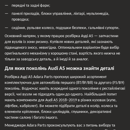
передні та задні фари;
панелі приладів, блоки управління, ліхтарі, мультимедіа,
проводка;
сидіння, рульове колесо, подушки безпеки, гальмівні супорти.
Основний напрям, у якому працює розбірка Ауді А5 — запчастини
для вузлів із зони ризику. Купівля нових деталей, які зазнають
підвищеного зносу, невигідна. Оптимальним варіантом буде вибір
оригінального механізму у хорошому стані, вартість якого нижча не
тільки за заводську деталь, а й іноді й за аналог.
Для яких поколінь Audi A5 можна знайти деталі
Розбірка Ауді А5 Adara Parts пропонує широкий асортимент
комплектуючих для автомобілів першого (8T/8F/B8) та другого (F5/B9)
поколінь. Водночас навіть всередині одного покоління є рестайлінгові
версії, чиї вузли не підходять один до одного. Найбільший попит
мають компоненти для
Audi A5 2018–2019
в різних кузовах (купе,
ліфтбек, кабріолет). Ви можете підібрати деталі в колір, колеса та
елементи кріплення, блоки циліндрів, глушники, декоративні
частини салону і багато іншого.
Менеджери Adara Parts проконсультують вас з питань вибору та