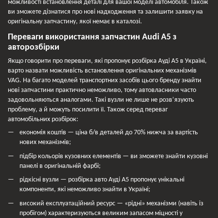
можливості встановлення деталі для вашої моделі автомобіля. Також
ви зможете дізнатися про нові надходження та залишити заявку на
оригінальну запчастину, якої немає в каталозі.
Переваги використання запчастин Audi A5 з
авторозбірки
Якщо говорити про переваги, які пропонує розбірка Ауді А5 в Україні,
варто назвати можливість встановлення оригінальних механізмів
VAG. На багато моделей транспортних засобів цього бренду знайти
нові запчастини практично неможливо, тому автовласники часто
задовольняються аналогами. Такі вузли не лише не розв’язують
проблему, а й можуть посилити її. Також серед переваг
автомобільних розбірок:
економія коштів — ціна б/в деталей до 70% нижча за вартість
нових механізмів;
підбір кольорів кузовних елементів — ви зможете знайти кузовні
панелі в оригінальній фарбі;
рідкісні вузли — розбірка авто Ауді А5 пропонує унікальні
компоненти, які неможливо знайти в Україні;
високий експлуатаційний ресурс — «рідні» механізми (навіть із
пробігом) характеризуються великим запасом міцності у