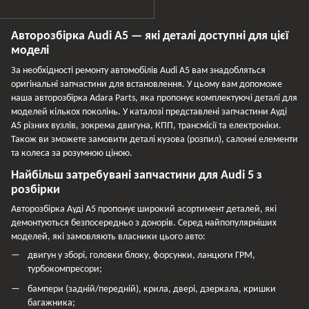
Авторозбірка Audi A5 — які деталі доступні для цієї
моделі
За необхідності ремонту автомобілів Audi A5 вам знадобляться
оригінальні запчастини для встановлення. У цьому вам допоможе
наша авторозбірка Adara Parts, яка пропонує комплектуючі деталі для
моделей кількох поколінь. У каталозі представлені запчастини Ауді
А5 різних вузлів, зокрема двигуна, КПП, трансмісії та електроніки.
Також ви зможете замовити деталі кузова (розпил), салонні елементи
та колеса за розумною ціною.
Найбільш затребувані запчастини для Audi 5 з
розбірки
Авторозбірка Ауді А5 пропонує широкий асортимент деталей, які
демонтуються безпосередньо з донорів. Серед найпопулярніших
моделей, які замовляють власники цього авто:
двигун у зборі, головки блоку, форсунки, ланцюги ГРМ,
турбокомпресори;
бампери (задній/передній), крила, двері, дзеркала, кришки
багажника;