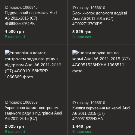
ID товару: 1066945
ID товару: 1066610
Підрульовий перемикач Audi
Блок кнопок допомоги водієві
A6 2011-2015 (C7)
Audi A6 2011-2015 (C7)
4G8953502P4PK
4G0927137C6PS
4 500 грн
3 825 грн
В наявності
В наявності
ID товару: 1066369
ID товару: 1068510
Управління клімат-контролем
Кнопки керування на кермі Audi
заднього ряду з підігрівом Audi
A6 2011-2015 (C7)
A6 2011-2015 (C7)
4G0951523HXHA
4G0919158K5PR
2 025 грн
1 440 грн
В наявності
В наявності