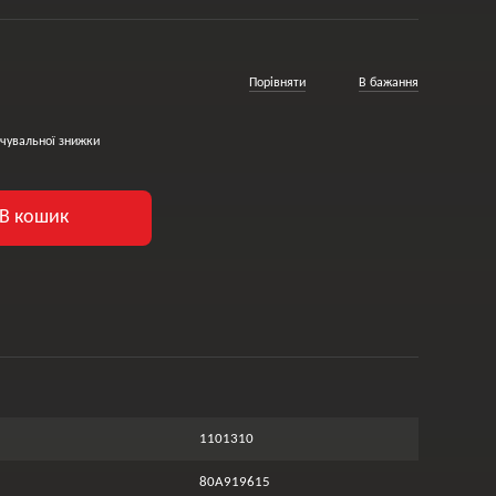
Порівняти
В бажання
чувальної знижки
В кошик
1101310
80A919615