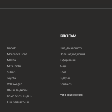
КЛІЄНТАМ
Lincoln
Вхід до кабінету
Mercedes Benz
Нові надходження
Mazda
Інформація
Mitsubishi
Акції
Subaru
Блог
Toyota
Відгуки
Volkswagen
Контакти
Шини та диски
Ми в соцмережах
Комплекти сидінь
Інші запчастини