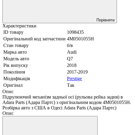
Порівняти
Характеристики
ID товару
1098435
Оригінальний код запчастини
4M0501055H
Стан товару
б/в
Марка авто
Audi
Модель авто
Q7
Рік випуску
2018
Покоління
2017-2019
Модифікація
Prestige
Оригінал
Так
Опис
Підрулюючий механізм задньої осі (рульова рейка задня) в
Adara Parts (Адара Партс) з оригінальним кодом 4M0501055H.
Розбірка авто з США в Одесі Adara Parts (Адара Партс)
Опис