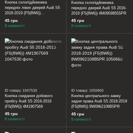
Кнопка склопідйомника
Кнопка склопідйомника
передніх лівих дверей Audi S5
передніх дверей Audi S5 2016-
2018-2019 (F5(8W6))
2019 (F5(8W6)) 4M09598555PR
8W0959851E5PR
45 грн
45 грн
В наявності
В наявності
ID товару: 1047530
ID товару: 1050660
Кнопка скидання добового
Кнопка центрального замку
пробігу Audi S5 2016-2019
задня права Audi S5 2018-2019
(F5(8W6)) 4M1907569
(F5(8W6)) 8W0962108B5PR
45 грн
45 грн
В наявності
В наявності