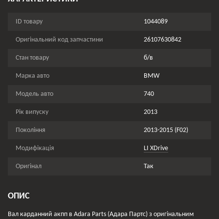
ID товару
1044089
Оригінальний код запчастини
26107630842
Стан товару
б/в
Марка авто
BMW
Модель авто
740
Рік випуску
2013
Покоління
2013-2015 (F02)
Модифікація
LI XDrive
Оригінал
Так
ОПИС
Вал карданний акпп в Adara Parts (Адара Партс) з оригінальним