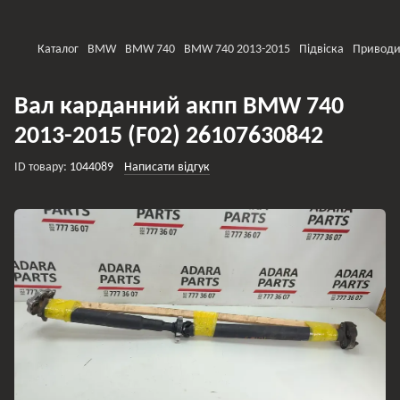
Каталог
BMW
BMW 740
BMW 740 2013-2015
Підвіска
Приводи
Вал карданний акпп BMW 740
2013-2015 (F02) 26107630842
ID товару:
1044089
Написати відгук