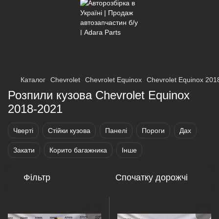
×
Оберіть мережу для переходу
Каталог
Chevrolet
Chevrolet Equinox
Chevrolet Equinox 201
Розпили кузова Chevrolet Equinox
2018-2021
Чверті
Стійки кузова
Панелі
Пороги
Дах
Закати
Корито багажника
Інше
Фільтр
Спочатку дорожчі