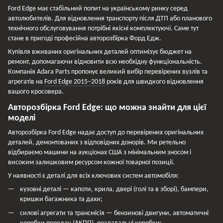
Ford Edge має стабільний попит на українському ринку серед
автолюбителів. Для відновлення транспорту після ДТП або планового
технічного обслуговування потрібні якісні комплектуючі. Саме тут
стане в пригоді професійна авторозбірка Форд Едж.
Купівля вживаних оригінальних деталей оптимізує бюджет на
ремонт, допомагаючи відновити всю необхідну функціональність.
Компанія Adara Parts пропонує великий вибір перевірених вузлів та
агрегатів на
Ford Edge 2015–2018
років для швидкого відновлення
вашого кросовера.
Авторозбірка Ford Edge: що можна знайти для цієї
моделі
Авторозбірка Ford Edge надає доступ до перевірених оригінальних
деталей, демонтованих з відповідних донорів. Ми ретельно
відбираємо машини на аукціонах США з мінімальним зносом і
високим залишковим ресурсом кожної товарної позиції.
У наявності є деталі для всіх ключових систем автомобіля:
кузовні деталі — капоти, крила, двері (голі та в зборі), бампери,
кришки багажника та дахи;
силові агрегати та трансмісія — бензинові двигуни, автоматичні