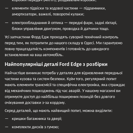
коробки передач (АКПП), роздавальні коробки;
елементи підвіски та ходової частини — підрамники,
амортизатори, важелі, поворотні кулаки;
електрообладнання й оптика — передні фари, задні ліхтарі,
блоки управління двигуном, проводка й датчики тощо.
Усі запчастини Форд Едж проходять суворий технічний контроль
перед тим, як потрапити до нашого складу в Одесі. Ми гарантуємо
повну працездатність компонентів і готовність до швидкого
встановлення на ваш автомобіль.
Найпопулярніші деталі Ford Edge з розбірки
Найчастіше виникає потреба у деталях для відновлення передньої
частини кузова та систем безпеки. Крім того, регулярний попит
мають елементи трансмісії та специфічна електроніка, яка страждає
від механічних пошкоджень під час аварій. У нашому магазині ви
отримуєте доступ до найбільш поширених позицій без довгого
очікування доставки з-за кордону.
Серед деталей, що мають найвищий попит, можна виділити:
кришки багажника та двері;
комплекти дисків з гумою;