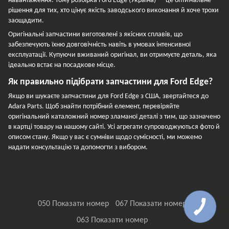
навантаження. Тому розбірка Ford Edge (Україна) — це оптимальне
рішення для тих, хто цінує якість заводського виконання й хоче трохи
заощадити.
Оригінальні запчастини виготовлені з якісних сплавів, що
забезпечують їхню довговічність навіть в умовах інтенсивної
експлуатації. Купуючи вживаний оригінал, ви отримуєте деталь, яка
ідеально встає на посадкове місце.
Як правильно підібрати запчастини для Ford Edge?
Якщо ви шукаєте запчастини для Ford Edge з США, звертайтеся до
Adara Parts. Щоб знайти потрібний елемент, перевіряйте
оригінальний каталожний номер зламаної деталі з тим, що зазначено
в картці товару на нашому сайті. Усі агрегати супроводжуються фото й
описом стану. Якщо у вас є сумніви щодо сумісності, ми можемо
надати консультацію та допомогти з вибором.
050 Показати номер
067 Показати номер
063 Показати номер