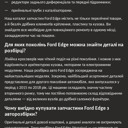
редуктори заднього диференціала та передні підрамники;
приймальні труби з каталізаторами.
Наш каталог запчастин Ford Edge містить не тільки перелічені товари,
а й безліч дрібних елементів кріплення, пластику та кузова. Ви
знайдете все необхідне для повноцінного ремонту в одному місці,
заощаджуючи час на пошуки.
Для яких поколінь Ford Edge можна знайти деталі на
розбірці?
Лінійка кросоверів має чіткий поділ на різні покоління. І кожне з них
відрізняється архітектурою кузова, моторами та електронними
модулями. Наша розбірка авто Ford Edge зосереджена на
найактуальніших моделях. Зокрема, найбільший асортимент деталей
представлено для другого покоління автомобіля, яке випускалося у
період з 2015 по 2018 рік. Ці машини складають значну частину
вторинного ринку, тому ми постійно поповнюємо склад відповідними
деталями — від великих вузлів до дрібної салонної фурнітури.
Чому вигідно купувати запчастини Ford Edge з
авторозбірки?
Оригінальні деталі доволі коштовні, а дешеві аналоги не витримують