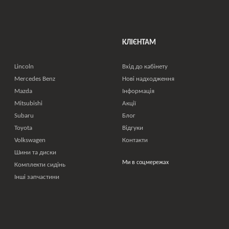
КЛІЄНТАМ
Lincoln
Вхід до кабінету
Mercedes Benz
Нові надходження
Mazda
Інформація
Mitsubishi
Акції
Subaru
Блог
Toyota
Відгуки
Volkswagen
Контакти
Шини та диски
Ми в соцмережах
Комплекти сидінь
Інші запчастини