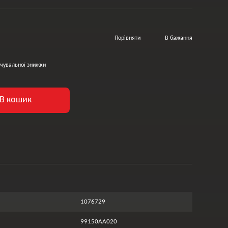
Порівняти
В бажання
чувальної знижки
В кошик
1076729
99150AA020