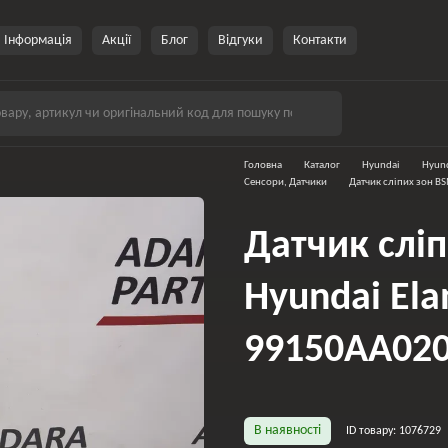
Інформація
Акції
Блог
Відгуки
Контакти
Головна
Каталог
Hyundai
Hyund
Сенсори, Датчики
Датчик сліпих зон B
Датчик слі
Hyundai Ela
99150AA02
В наявності
ID товару: 1076729