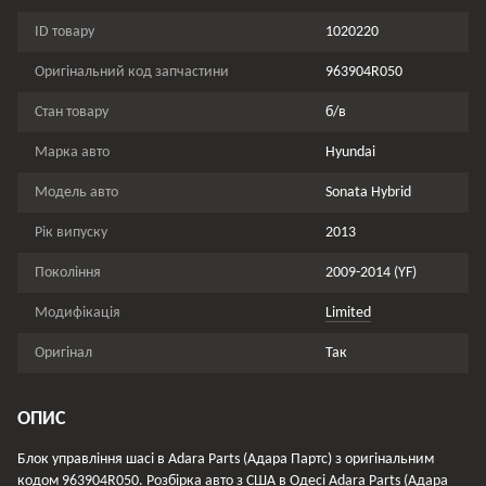
ID товару
1020220
Оригінальний код запчастини
963904R050
Стан товару
б/в
Марка авто
Hyundai
Модель авто
Sonata Hybrid
Рік випуску
2013
Покоління
2009-2014 (YF)
Модифікація
Limited
Оригінал
Так
ОПИС
Блок управління шасі в Adara Parts (Адара Партс) з оригінальним
кодом 963904R050. Розбірка авто з США в Одесі Adara Parts (Адара