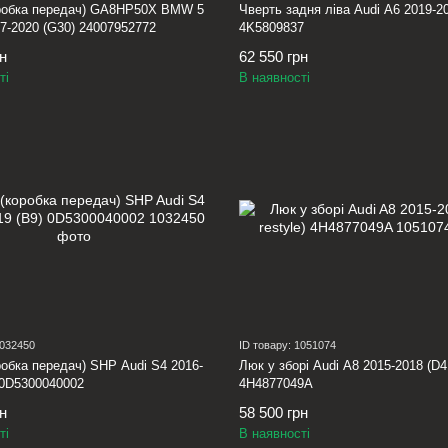
робка передач) GA8HP50X BMW 5
Чверть задня ліва Audi A6 2019-20
17-2020 (G30) 24007952772
4K5809837
рн
62 550 грн
ті
В наявності
1032450
ID товару: 1051074
обка передач) SHP Audi S4 2016-
Люк у зборі Audi A8 2015-2018 (D4 
 0D5300040002
4H4877049A
рн
58 500 грн
ті
В наявності