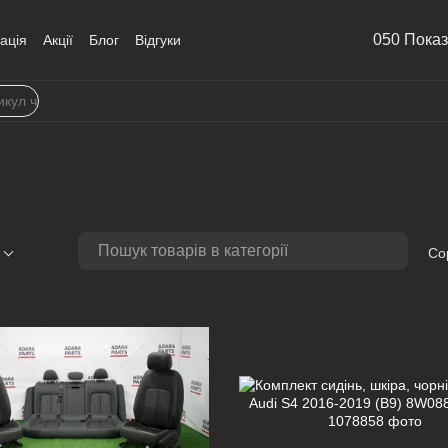
050 Пока
ація
Акції
Блог
Відгуки
Со