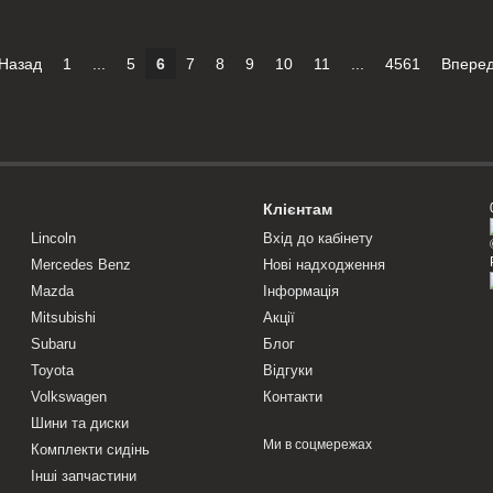
Назад
1
...
5
6
7
8
9
10
11
...
4561
Впере
Клієнтам
Lincoln
Вхід до кабінету
Mercedes Benz
Нові надходження
Mazda
Інформація
Mitsubishi
Акції
Subaru
Блог
Toyota
Відгуки
Volkswagen
Контакти
Шини та диски
Ми в соцмережах
Комплекти сидінь
Інші запчастини