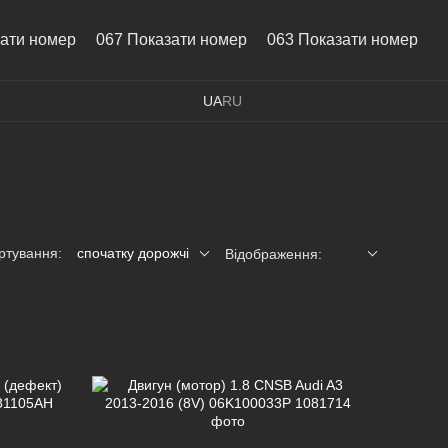
зати номер
067 Показати номер
063 Показати номер
UA
RU
ртування:
спочатку дорожчі
Відображення: