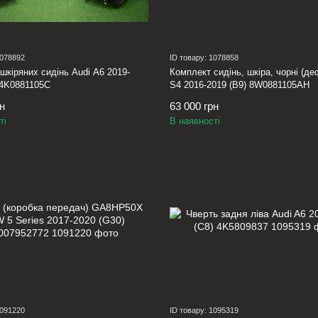
1078892
ID товару: 1078858
шкіряних сидінь Audi A6 2019-
Комплект сидінь, шкіра, чорні (де
 4K0881105C
S4 2016-2019 (B9) 8W0881105AH
рн
63 000 грн
ті
В наявності
1091220
ID товару: 1095319