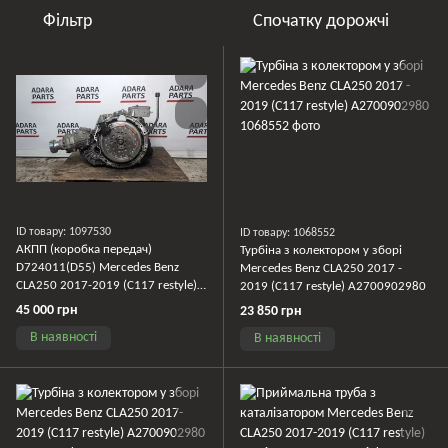
Фільтр
Спочатку дорожчі
ID товару: 1097530
ID товару: 1068552
АКПП (коробка передач)
Турбіна з колектором у зборі
D724011(D55) Mercedes Benz
Mercedes Benz CLA250 2017 -
CLA250 2017-2019 (C117 restyle)
2019 (C117 restyle) A2700902980
A2463704003
45 000 грн
23 850 грн
В наявності
В наявності