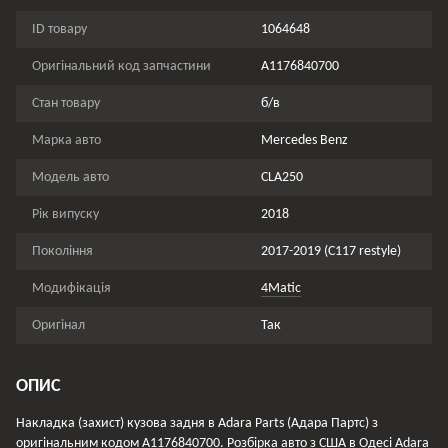
ID товару
1064648
Оригінальний код запчастини
A1176840700
Стан товару
б/в
Марка авто
Mercedes Benz
Модель авто
CLA250
Рік випуску
2018
Покоління
2017-2019 (C117 restyle)
Модифікація
4Matic
Оригінал
Так
ОПИС
Накладка (захист) кузова задня в Adara Parts (Адара Партс) з
оригінальним кодом A1176840700. Розбірка авто з США в Одесі Adara