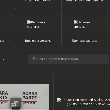
Подушки двигуна
Коробка передач, привід
ема
Вихлопна система
Паливна система