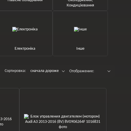
Навісне обладнання
Охолодження,
Кондиціювання
Електроніка
Інше
Сортировка:
сначала дороже
Отображение: