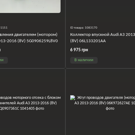
041151
ID товара: 1083170
вления двигателем (мотором)
Коллектор впускной Audi A3 201
013-2016 (8V) 5G0906259L8V0
(8V) 06L133201AA
н
6 975 грн
ии
В наличии