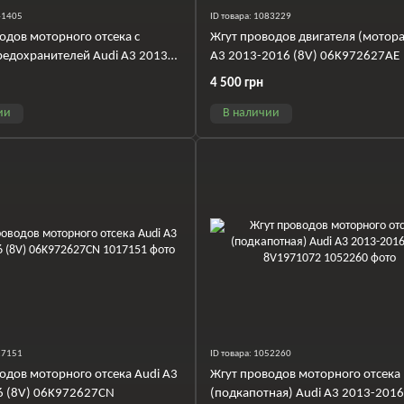
041405
ID товара: 1083229
одов моторного отсека с
Жгут проводов двигателя (мотора
едохранителей Audi A3 2013-
A3 2013-2016 (8V) 06K972627AE
) 5Q0907361C
4 500 грн
ии
В наличии
017151
ID товара: 1052260
одов моторного отсека Audi A3
Жгут проводов моторного отсека
6 (8V) 06K972627CN
(подкапотная) Audi A3 2013-2016