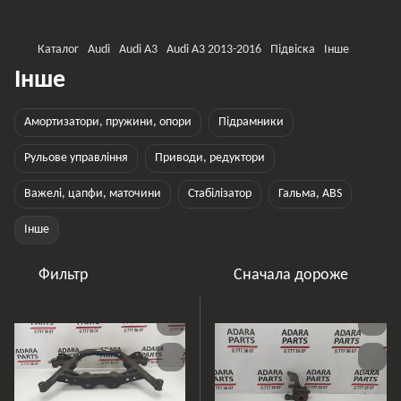
Каталог
Audi
Audi A3
Audi A3 2013-2016
Підвіска
Інше
Інше
Амортизатори, пружини, опори
Підрамники
Рульове управління
Приводи, редуктори
Важелі, цапфи, маточини
Стабілізатор
Гальма, ABS
Інше
Фильтр
Сначала дороже