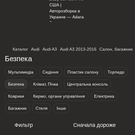
×
Оберіть мережу для переходу
Каталог
Audi
Audi A3
Audi A3 2013-2016
Салон, багажник
Безпека
Мультимедіа
Сидіння
Пластик салону
Торпедо
Безпека
Клімат, Пічка
Центральна консоль
Коврики
Кермо, органи управління
Електрика
Багажник
Стеля
Інше
Фильтр
Сначала дороже