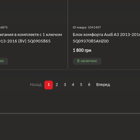
016875
ID товара: 1041407
игания в комплекте с 1 ключом
Блок комфорта Audi A3 2013-201
013-2016 (8V) 5Q0905865
5Q0937085AHZ00
1 800 грн
ии
В наличии
Назад
1
2
3
4
5
6
Вперед