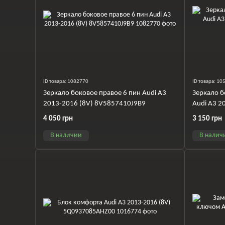
ID товара: 1082770
ID товара: 1
Зеркало боковое правое 6 пин Audi A3
Зеркало б
2013-2016 (8V) 8V5857410J9B9
Audi A3 2
4 050 грн
3 150 грн
В наличии
В налич