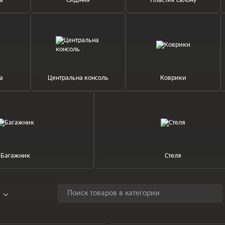
а
Сидіння
Пластик салону
ка
Центральна консоль
Коврики
Багажник
Стеля