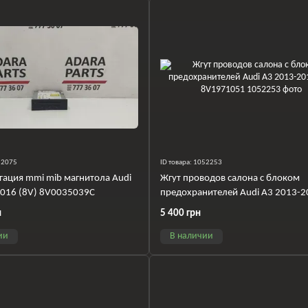
052075
ID товара: 1052253
гация mmi mib магнитола Audi
Жгут проводов салона с блоком
2016 (8V) 8V0035039C
предохранителей Audi A3 2013-2
(8V) 8V1971051
н
5 400 грн
ии
В наличии