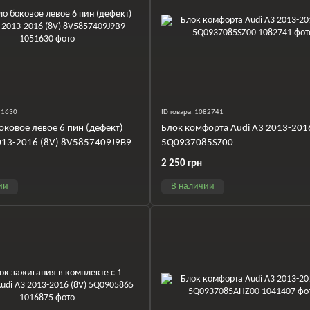
051630
ID товара: 1082741
оковое левое 6 пин (дефект)
Блок комфорта Audi A3 2013-201
013-2016 (8V) 8V5857409J9B9
5Q0937085SZ00
2 250 грн
ии
В наличии