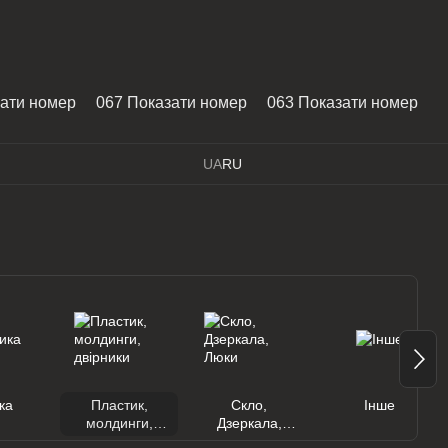
зати номер
067 Показати номер
063 Показати номер
UA
RU
ка
Пластик,
Скло,
Інше
молдинги,
Дзеркала,
двірники
Люки