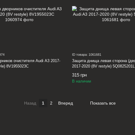
974
ID товара: 1061681
рников очистителя Audi A3 2017-
Защита днища левая сторона (деф
tyle) 8V1955023C
2017-2020 (8V restyle) 5Q0825201L
315 грн
В наличии
Назад
1
2
Вперед
Показать все