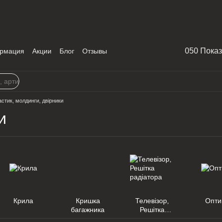
050 Пока
рмация
Акции
Блог
Отзывы
стик, молдинги, двірники
и
Крила
Кришка
Телевізор,
Опти
багажника
Решітка
радіатора