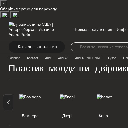
×
Перейти к основному контенту
Оберіть мережу для переходу
Новые поступления
Инфо
Контакты
Каталог запчастей
Главная
Каталог
Audi
Audi A3
Audi A3 2017-2020
Кузов
Пла
Пластик, молдинги, двірник
Бампера
Двері
Капот