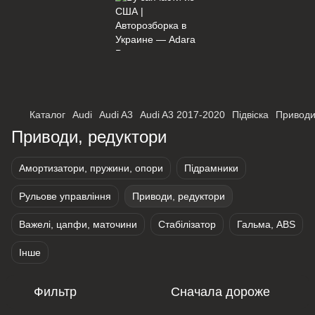
×
Оберіть мережу для переходу
Каталог
Audi
Audi A3
Audi A3 2017-2020
Підвіска
Приводи
Приводи, редуктори
Амортизатори, пружини, опори
Підрамники
Рульове управління
Приводи, редуктори
Важелі, цапфи, маточини
Стабілізатор
Гальма, ABS
Інше
Фильтр
Сначала дороже