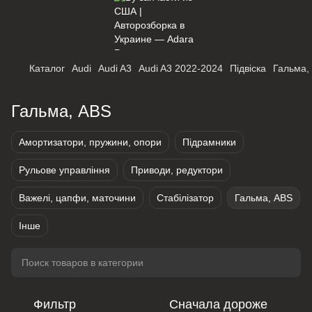
Каталог
Audi
Audi A3
Audi A3 2022-2024
Підвіска
Гальма,
Гальма, ABS
Амортизатори, пружини, опори
Підрамники
Рульове управління
Приводи, редуктори
Важелі, цапфи, маточини
Стабілізатор
Гальма, ABS
Інше
Фильтр
Сначала дороже