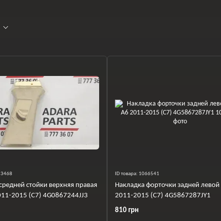
023468
ID товара: 1066541
средней стойки верхняя правая
Накладка форточки задней левой 
011-2015 (C7) 4G0867244JJ3
2011-2015 (C7) 4G5867287JY1
810 грн