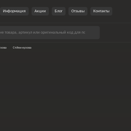
Информация
Акции
Блог
Отзывы
Контакты
узова
Стійки кузова
Панелі
Пороги
Дах