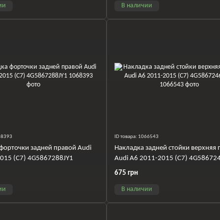
ии
В наличии
068393
ID товара: 1066543
форточки задней правой Audi
Накладка задней стойки верхняя 
015 (C7) 4G5867288JY1
Audi A6 2011-2015 (C7) 4G58672
675 грн
ии
В наличии