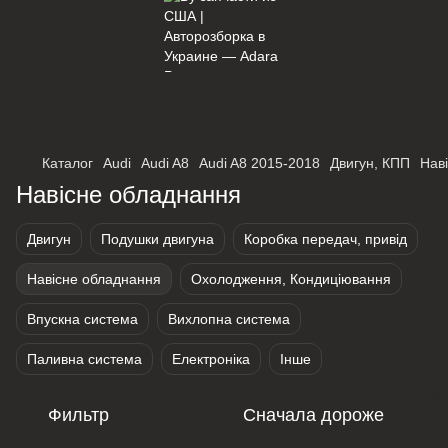
×
Оберіть мережу для переходу
Каталог
Audi
Audi A8
Audi A8 2015-2018
Двигун, КПП
Нав
Навісне обладнання
Двигун
Подушки двигуна
Коробка передач, привід
Навісне обладнання
Охолодження, Кондиціювання
Впускна система
Вихлопна система
Паливна система
Електроніка
Інше
Фильтр
Сначала дороже