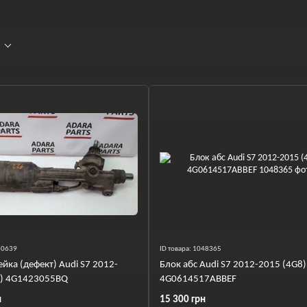
060639
ID товара: 1048365
ейка (дефект) Audi S7 2012-
Блок абс Audi S7 2012-2015 (4G8)
8) 4G1423055BQ
4G0614517ABBEF
н
15 300 грн