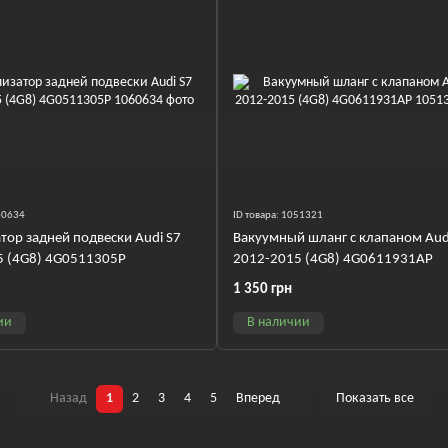
060634
ID товара: 1051321
тор задней подвески Audi S7
Вакуумный шланг с клапаном Aud
5 (4G8) 4G0511305P
2012-2015 (4G8) 4G0611931AP
1 350 грн
ии
В наличии
Назад
1
2
3
4
5
Вперед
Показать все