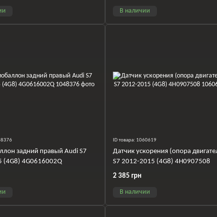
ии
В наличии
048376
ID товара: 1060619
лон задний правый Audi S7
Датчик ускорения (опора двигате
5 (4G8) 4G0616002Q
S7 2012-2015 (4G8) 4H0907508
2 385 грн
ии
В наличии