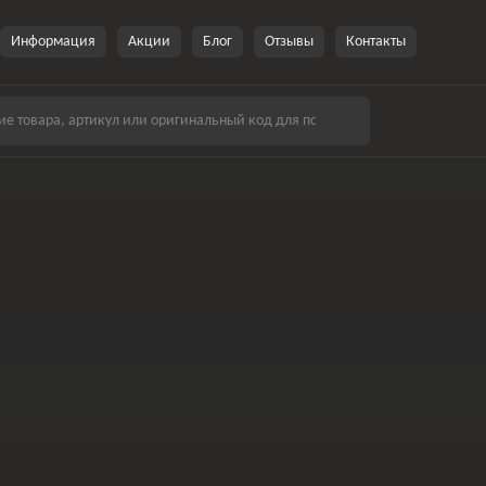
Информация
Акции
Блог
Отзывы
Контакты
Рульове управління
Приводи, редуктори
Важелі, цапфи,
маточини