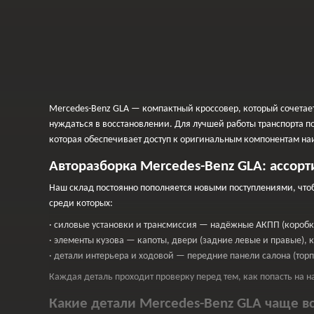
Mercedes Benz GLA 2017-2019
Mercedes-Benz GLA — компактный кроссовер, который сочетае
нуждаться в восстановлении. Для лучшей работы транспорта п
которая обеспечивает доступ к оригинальным компонентам на
Авторазборка Mercedes-Benz GLA: ассор
Наш склад постоянно пополняется новыми поступлениями, что
среди которых:
· силовые установки и трансмиссия — надёжные АКПП (коробк
· элементы кузова — капоты, двери (задние левые и правые),
· детали интерьера и ходовой — передние панели салона (торп
Каждая деталь проходит проверку перед тем, как попасть на 
Какие детали Mercedes-Benz GLA чаще вс