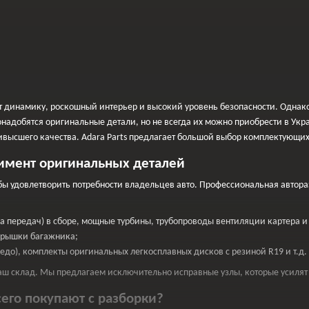
т динамику, роскошный интерьер и высокий уровень безопасности. Однако
онадобятся оригинальные детали, но не всегда их можно приобрести в Ук
ивысшего качества. Adara Parts предлагает большой выбор комплектующих
тимент оригинальных деталей
бы удовлетворить потребности владельцев авто. Профессиональная автора
а передач) в сборе, мощные турбины, трубопроводы вентиляции картера и
 крышки багажника;
едо), комплекты оригинальных легкосплавных дисков с резиной R19 и т.д.
наш склад. Мы предлагаем исключительно исправные узлы, которые усиля
его покупают с разборки?