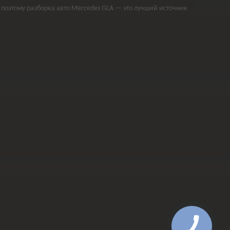
 поэтому разборка авто Mercedes GLA — это лучший источник
птика;
одушки водителя;
но не идут на компромиссы в вопросах качества.
я производителя. Основной фокус текущего ассортимента
ть проверенные комплектующие для
Mercedes-Benz GLA 2017–
лектронику.
оге, гарантирует доступ к деталям с большим остаточным
них комплектаций. Чтобы избежать ошибок при оформлении