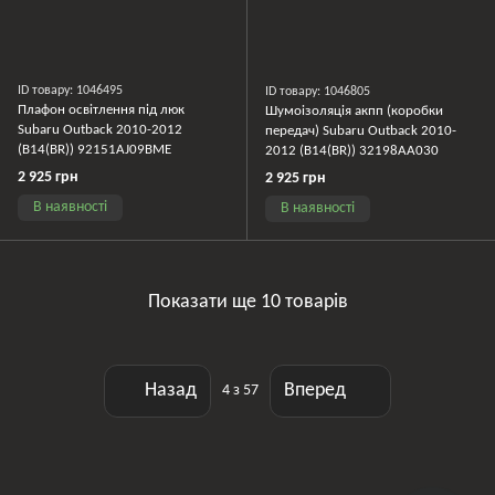
ID товару: 1046495
ID товару: 1046805
Плафон освітлення під люк
Шумоізоляція акпп (коробки
Subaru Outback 2010-2012
передач) Subaru Outback 2010-
(B14(BR)) 92151AJ09BME
2012 (B14(BR)) 32198AA030
2 925 грн
2 925 грн
В наявності
В наявності
Показати ще 10 товарів
Назад
Вперед
4
з 57