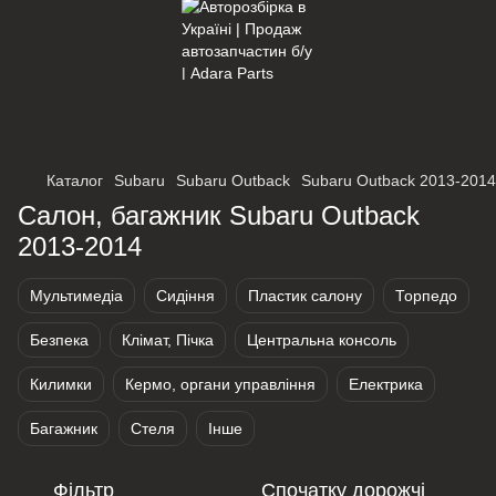
×
Оберіть мережу для переходу
Каталог
Subaru
Subaru Outback
Subaru Outback 2013-2014
Салон, багажник Subaru Outback
2013-2014
Мультимедіа
Сидіння
Пластик салону
Торпедо
Безпека
Клімат, Пічка
Центральна консоль
Килимки
Кермо, органи управління
Електрика
Багажник
Стеля
Інше
Фільтр
Спочатку дорожчі