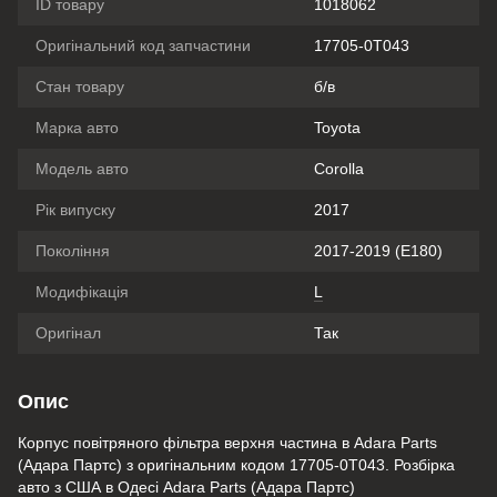
ID товару
1018062
Оригінальний код запчастини
17705-0T043
Стан товару
б/в
Марка авто
Toyota
Модель авто
Corolla
Рік випуску
2017
Покоління
2017-2019 (E180)
Модифікація
L
Оригінал
Так
Опис
Корпус повітряного фільтра верхня частина в Adara Parts
(Адара Партс) з оригінальним кодом 17705-0T043. Розбірка
авто з США в Одесі Adara Parts (Адара Партс)