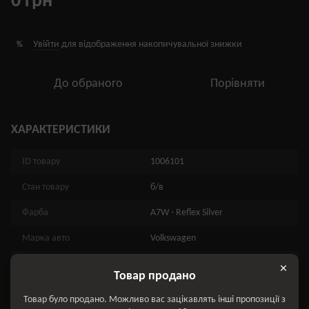
0 грн
Увійти
для відображення накопичувальної знижки
%
До обраного
Порівняти
ХАРАКТЕРИСТИКИ
ID товару
1006101
Стан товару
б/в
Фарба
A7W - Reflex Silver
Марка авто
Volkswagen
Модель авто
Passat
×
Товар продано
Рік випуску
2014
Товар було продано. Можливо вас зацікавлять інші пропозиції з