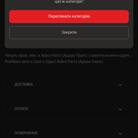
цієї ж категорії?
Покоління
2012-2015 (B7)
Модифікація
S
Переглянути категорію
Оригінал
Так
Закрити
ОПИС
Чверть пров. лев. в Adara Parts (Адара Партс) з оригінальним кодом .
Розбірка авто з США в Одесі Adara Parts (Адара Партс)
ДОСТАВКА
ОПЛАТА
ПОВЕРНЕННЯ