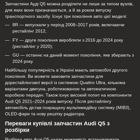
Запчастини Ауді Q5 можна розділити не лише за типом вузлів,
для яких вони призначаються, а й за роком випуску
транспортного засобу. Існує три покоління авто цієї моделі:
8R — випускали у період 2008–2017 років, включаючи
рестайлінг 2012;
FY — друге покоління виробляли з 2016 до 2024 року
(рестайлінг у 2020);
GU — останнє на даний момент покоління, яке збирають з
2024 року.
Найбільшу популярність в Україні мають автомобілі другого
покоління. Ви можете замовити запчастини для
дорестайлінгової версії із системою Quattro Ultra, кількома
варіантами двигуна, роботизованою та автоматичною
коробкою передач. Також існує високий попит на компоненти
Audi Q5 2021–2024
років випуску. Після рестайлінгу
автомобіль дістав покращену мультимедійну систему (MIB3),
OLED-фари та нову решітку радіатора.
Переваги купівлі запчастин Audi Q5 з
розбірки
Розбірка авто Ауді Q5 надає можливість встановлювати