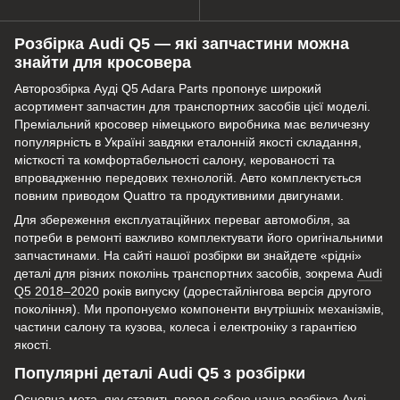
Розбірка Audi Q5 — які запчастини можна
знайти для кросовера
Авторозбірка Ауді Q5 Adara Parts пропонує широкий
асортимент запчастин для транспортних засобів цієї моделі.
Преміальний кросовер німецького виробника має величезну
популярність в Україні завдяки еталонній якості складання,
місткості та комфортабельності салону, керованості та
впровадженню передових технологій. Авто комплектується
повним приводом Quattro та продуктивними двигунами.
Для збереження експлуатаційних переваг автомобіля, за
потреби в ремонті важливо комплектувати його оригінальними
запчастинами. На сайті нашої розбірки ви знайдете «рідні»
деталі для різних поколінь транспортних засобів, зокрема
Audi
Q5 2018–2020
років випуску (дорестайлінгова версія другого
покоління). Ми пропонуємо компоненти внутрішніх механізмів,
частини салону та кузова, колеса і електроніку з гарантією
якості.
Популярні деталі Audi Q5 з розбірки
Основна мета, яку ставить перед собою наша розбірка Aуді