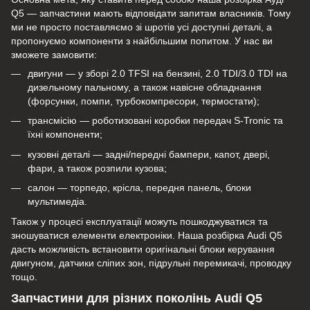
Q5 — запчастини мають відповідати запитам власників. Тому
ми не просто поставляємо зі шротів усі доступні деталі, а
пропонуємо компоненти з найбільшим попитом. У нас ви
зможете замовити:
двигуни — у зборі 2.0 TFSI на бензині, 2.0 TDI/3.0 TDI на
дизельному пальному, а також навісне обладнання
(форсунки, помпи, турбокомпресори, термостати);
трансмісію — роботизовані коробки передач S-Tronic та
їхні компоненти;
кузовні деталі — задні/передні бампери, капот, двері,
фари, а також розпили кузова;
салон — торпедо, крісла, передня панель, блоки
мультимедіа.
Також у процесі експлуатації можуть пошкоджуватися та
зношуватися елементи електроніки. Наша розбірка Audi Q5
дасть можливість встановити оригінальні блоки керування
двигуном, датчики сліпих зон, підрульні перемикачі, проводку
тощо.
Запчастини для різних поколінь Audi Q5