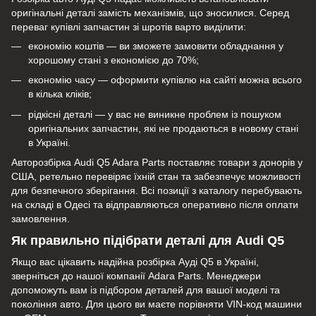
оригінальні деталі замість механізмів, що зносилися. Серед
переваг купівлі запчастин зі шротів варто виділити:
економію коштів — ви зможете замовити обладнання у
хорошому стані з економією до 70%;
економію часу — оформити купівлю на сайті можна всього
в кілька кліків;
рідкісні деталі — у вас не виникне проблем із пошуком
оригінальних запчастин, які не продаються в новому стані
в Україні.
Авторозбірка Audi Q5 Adara Parts поставляє товари з донорів у
США, ретельно перевіряє їхній стан та забезпечує можливості
для безпечного зберігання. Всі позиції з каталогу перебувають
на складі в Одесі та відправляються оперативно після оплати
замовлення.
Як правильно підібрати деталі для Audi Q5
Якщо вас цікавить надійна розбірка Ауді Q5 в Україні,
зверніться до нашої компанії Adara Parts. Менеджери
допоможуть вам із підбором деталей для вашої моделі та
покоління авто. Для цього ви маєте порівняти VIN-код машини