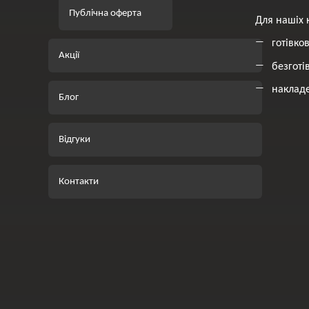
Публічна оферта
Для нашіх 
готівко
Акції
безготі
накладе
Блог
Відгуки
Контакти