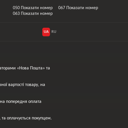
050 Показати номер
067 Показати номер
063 Показати номер
UA
RU
аторами «Нова Пошта» та
ої вартості товару, на
вна попередня оплата
, та оплачується покупцем.