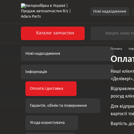
Нові надходження
Каталог запчастин
Головна
Інф
Нові надходження
Оплат
Наші клієн
Інформація
«Делівері»
Оплата і доставка
Відправлен
розсуд клі
Гарантія, обмін та повернення
Для відпра
вартості то
Угода користувача
Вартість до