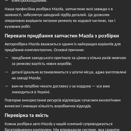
електрообладнання.
Наша професійна розбірка Mazda, запчастини якої завжди є в
наявності, забезпечує швидкий підбір деталей. Це дозволяє
оперативно вирішити питання ремонту як ходової частини, так і
кузовних робіт.
Переваги придбання запчастин Mazda з розбірки
Авторозбірка Mazda вважається одним із найкращих варіантів для
придбання комплектуючих. Основні причини:
придбання заводського оригіналу за ціною у кілька разів нижчою
за ринкову вартість нових виробів;
деталі ідеально встановлюються у штатні місця, адже виготовлені
на заводі Mazda;
вам не потрібно чекати доставку з-за кордону — усе вже
знаходиться в Україні.
Повторне використання ресурсів відповідає сучасним екологічним
вимогам і зменшує кількість виробничих відходів.
Перевірка та якість
Кожна розбірка авто Mazda у нашій компанії супроводжується
багаторівневим контролем. Ми впровадили систему, яка гарантує