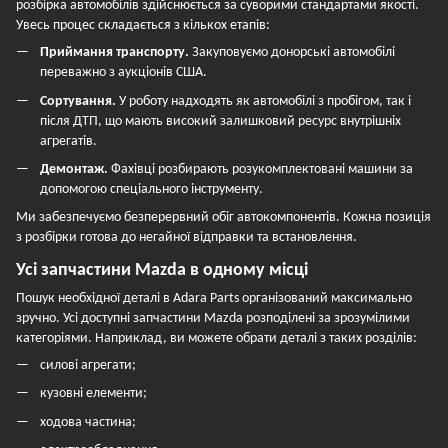
розбірка автомобілів здійснюється за суворими стандартами якості.
Увесь процес складається з кількох етапів:
Приймання транспорту.
Закуповуємо донорські автомобілі
переважно з аукціонів США.
Сортування.
У роботу надходять як автомобілі з пробігом, так і
після ДТП, що мають високий залишковий ресурс внутрішніх
агрегатів.
Демонтаж.
Фахівці розбирають розукомплектовані машини за
допомогою спеціального інструменту.
Ми забезпечуємо безперервний обіг автокомпонентів. Кожна позиція
з розбірки готова до негайної відправки та встановлення.
Усі запчастини Mazda в одному місці
Пошук необхідної деталі в Adara Parts організований максимально
зручно. Усі доступні запчастини Mazda розподілені за зрозумілими
категоріями. Наприклад, ви можете обрати деталі з таких розділів:
силові агрегати;
кузовні елементи;
ходова частина;