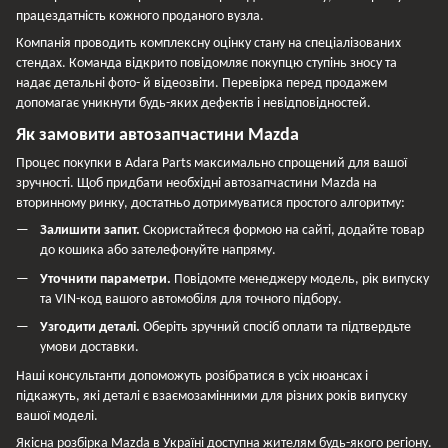
працездатність кожного проданого вузла.
Компанія проводить комплексну оцінку стану на спеціалізованих
стендах. Команда відкрито повідомляє покупцю ступінь зносу та
надає детальні фото- й відеозвіти. Перевірка перед продажем
допомагає уникнути будь-яких дефектів і невідповідностей.
Як замовити автозапчастини Mazda
Процес покупки в Adara Parts максимально спрощений для вашої
зручності. Щоб придбати необхідні автозапчастини Mazda на
вторинному ринку, достатньо дотримуватися простого алгоритму:
Залишити запит.
Скористайтеся формою на сайті, додайте товар
до кошика або зателефонуйте напряму.
Уточнити параметри.
Повідомте менеджеру модель, рік випуску
та VIN-код вашого автомобіля для точного підбору.
Узгодити деталі.
Оберіть зручний спосіб оплати та підтвердьте
умови доставки.
Наші консультанти допоможуть розібратися в усіх нюансах і
підкажуть, які деталі є взаємозамінними для різних років випуску
вашої моделі.
Якісна розбірка Mazda в Україні доступна жителям будь-якого регіону.