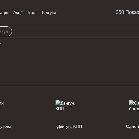
050 Пока
ація
Акції
Блог
Відгуки
9
кузова
Двигун, КПП
Салон