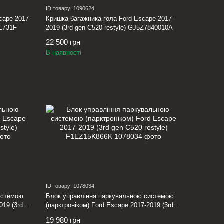
ID товару: 1090624
cape 2017-
Кришка багажника гола Ford Escape 2017-
9E731F
2019 (3rd gen C520 restyle) GJ5Z7840010A
22 500 грн
В наявності
ID товару: 1078034
истемою
Блок управління паркувальною системою
019 (3rd
(парктроніком) Ford Escape 2017-2019 (3rd
gen C520 restyle) F1EZ15K866K
19 980 грн