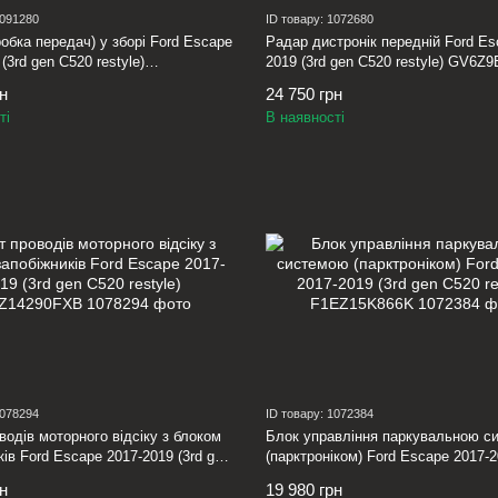
1091280
ID товару: 1072680
обка передач) у зборі Ford Escape
Радар дистронік передній Ford Es
(3rd gen C520 restyle)
2019 (3rd gen C520 restyle) GV6Z
0DRM
рн
24 750 грн
ті
В наявності
1078294
ID товару: 1072384
водів моторного відсіку з блоком
Блок управління паркувальною с
ків Ford Escape 2017-2019 (3rd gen
(парктроніком) Ford Escape 2017-2
yle) JJ5Z14290FXB
gen C520 restyle) F1EZ15K866K
рн
19 980 грн