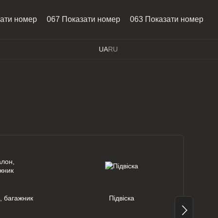
зати номер
067 Показати номер
063 Показати номер
UA
RU
, багажник
Підвіска