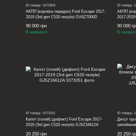
ID товару: 1072904
ID товару: 
АКПП (коробка передач) Ford Escape 2017-
АКПП (кор
2019 (3rd gen C520 restyle) GV6Z7000D
2017-2019 
KV6Z700
90 000 грн
90 000 г
В наявності
В наявнос
ID товару: 1073251
ID товару: 
Капот (голий) (дефект) Ford Escape 2017-
Джгут про
2019 (3rd gen C520 restyle) GJ5Z16612A
запобіжни
C520 rest
20 250 грн
20 250 г