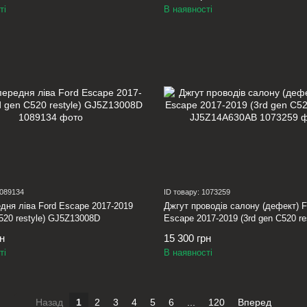
ті
В наявності
1089134
ID товару: 1073259
дня ліва Ford Escape 2017-2019
Джгут проводів салону (дефект) F
C520 restyle) GJ5Z13008D
Escape 2017-2019 (3rd gen C520 re
JJ5Z14A630AB
рн
15 300 грн
ті
В наявності
Назад
1
2
3
4
5
6
...
120
Вперед