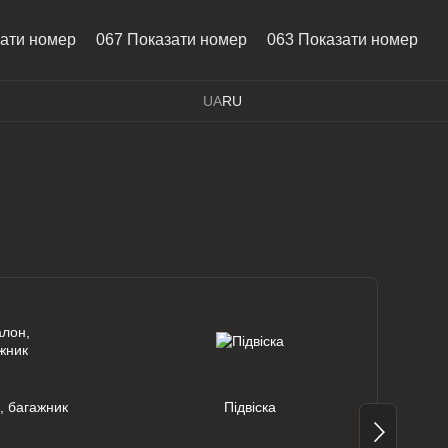
зати номер
067 Показати номер
063 Показати номер
UA
RU
, багажник
Підвіска