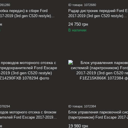
1091280
ID товара: 1072680
обка передач) в сборе Ford
Радар дистроник передний Ford 
7-2019 (3rd gen C520 restyle)
2017-2019 (3rd gen C520 restyle)
0DRM
GV6Z9E731F
рн
24 750 грн
и
В наличии
1078294
ID товара: 1072384
одов моторного отсека с блоком
Блок управления парковочной си
ителей Ford Escape 2017-2019
(парктроником) Ford Escape 2017-2
C520 restyle) JJ5Z14290FXB
gen C520 restyle) F1EZ15K866K
рн
19 980 грн