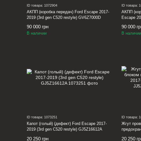
ID товара: 1072904
ID товара: 
АКПП (коробка передач) Ford Escape 2017-
АКПП (кор
2019 (3rd gen C520 restyle) GV6Z7000D
Escape 201
KV6Z700
90 000 грн
90 000 г
В наличии
В наличи
ID товара: 1073251
ID товара: 
Капот (голый) (дефект) Ford Escape 2017-
Жгут пров
2019 (3rd gen C520 restyle) GJ5Z16612A
предохран
(3rd gen 
20 250 грн
20 250 г