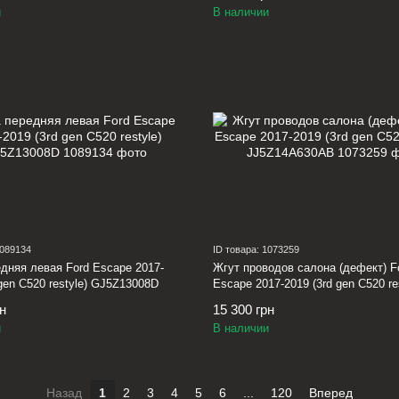
и
В наличии
1089134
ID товара: 1073259
дняя левая Ford Escape 2017-
Жгут проводов салона (дефект) F
 gen C520 restyle) GJ5Z13008D
Escape 2017-2019 (3rd gen C520 re
JJ5Z14A630AB
рн
15 300 грн
и
В наличии
Назад
1
2
3
4
5
6
...
120
Вперед