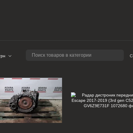
грн
С