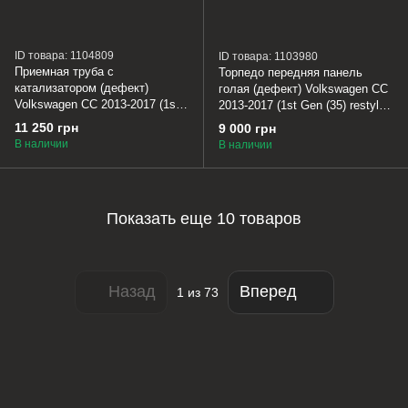
ID товара: 1104809
ID товара: 1103980
Приемная труба с
Торпедо передняя панель
катализатором (дефект)
голая (дефект) Volkswagen CC
Volkswagen CC 2013-2017 (1st
2013-2017 (1st Gen (35) restyle)
Gen (35) restyle) 3C0254506EX
3AB857003ABOBP
11 250 грн
9 000 грн
В наличии
В наличии
Показать еще 10 товаров
Назад
Вперед
1
из 73