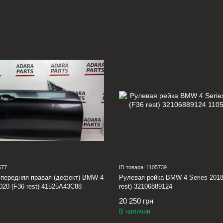
577
ID товара: 1105739
 передняя правая (дефект) BMW 4
Рулевая рейка BMW 4 Series 2018
020 (F36 rest) 41525A43C88
rest) 32106889124
20 250 грн
В наличии