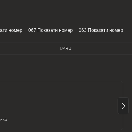
зати номер
067 Показати номер
063 Показати номер
UA
RU
рика