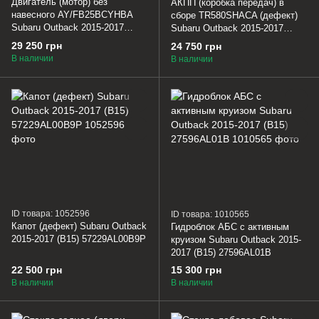
Двигатель (мотор) без
АКПП (коробка передач) в
навесного AY/FB25BCYHBA
сборе TR580SHACA (дефект)
Subaru Outback 2015-2017
Subaru Outback 2015-2017
(B15) 10100CC060
(B15) 31000AJ610
29 250 грн
24 750 грн
В наличии
В наличии
ID товара: 1052596
ID товара: 1010565
Капот (дефект) Subaru Outback
Гидроблок АБС с активным
2015-2017 (B15) 57229AL00B9P
круизом Subaru Outback 2015-
2017 (B15) 27596AL01B
22 500 грн
15 300 грн
В наличии
В наличии