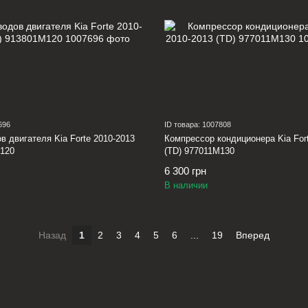
696
ID товара: 1007808
в двигателя Kia Forte 2010-2013
Компрессор кондиционера Kia For
M120
(TD) 977011M130
6 300 грн
В наличии
Назад
1
2
3
4
5
6
...
19
Вперед