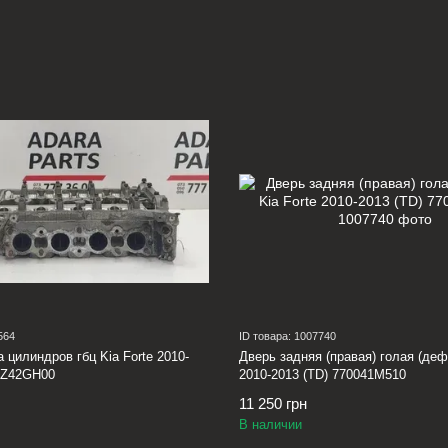
564
ID товара: 1007740
 цилиндров гбц Kia Forte 2010-
Дверь задняя (правая) голая (дефе
02Z42GH00
2010-2013 (TD) 770041M510
11 250 грн
В наличии