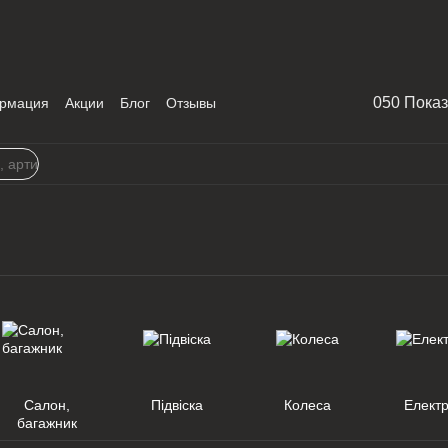
050 Пока
рмация
Акции
Блог
Отзывы
Салон,
Підвіска
Колеса
Елект
багажник