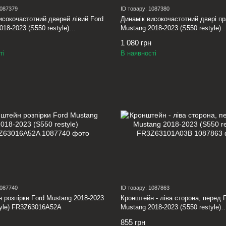
1087379
ID товару: 1087380
исокочастотний дверей лівий Ford
Динамік високочастотний двері пр
018-2023 (S550 restyle)
Mustang 2018-2023 (S550 restyle)
8Z
FR3Z18808Y
1 080 грн
ті
В наявності
1087740
ID товару: 1087863
 розпірки Ford Mustang 2018-2023
Кронштейн - ліва сторона, перед 
tyle) FR3Z63016A52A
Mustang 2018-2023 (S550 restyle)
FR3Z63101A03B
855 грн