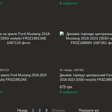
ті
В наявності
1087133
ID товару: 1087351
 крило Ford Mustang 2018-2023
Динамік торпедо центральний For
tyle) FR3Z18813AE
2018-2023 (S550 restyle) FR3Z188
675 грн
ті
В наявності
Назад
1
2
3
Вперед
Показати всі