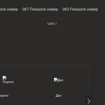
зати номер
067 Показати номер
063 Показати номер
UA
RU
ороги
Дах