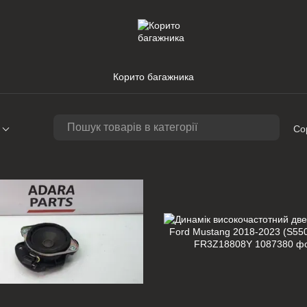
Корито багажника
Со