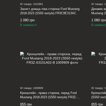
ID товару: 1012861
ID товару: 
Захист днища ліва сторона Ford Mustang
Динамік в
2018-2023 (S550 restyle) FR3C9E313AC
Mustang 2
FR3Z1880
1 080 грн
1 080 грн
В наявності
В наявнос
ID товару: 1009909
ID товару: 
Кронштейн - права сторона, перед Ford
Кронштейн
Mustang 2018-2023 (S550 restyle) FR3Z-
(S550 res
63101A02-B
855 грн
855 грн