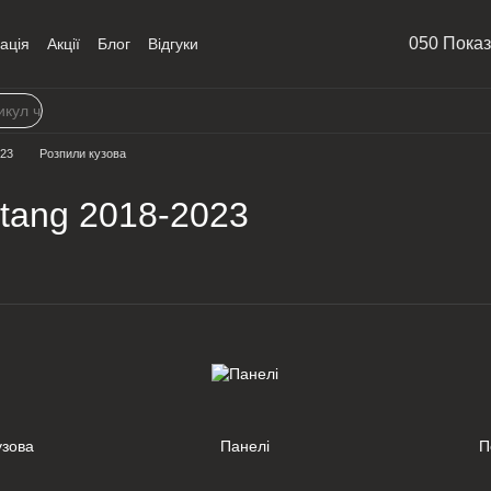
050 Пока
ація
Акції
Блог
Відгуки
023
Розпили кузова
tang 2018-2023
узова
Панелі
П