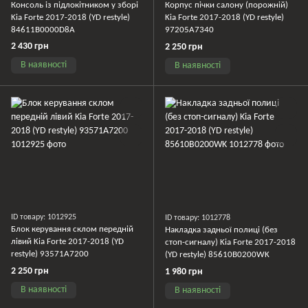
Консоль із підлокітником у зборі
Корпус пічки салону (порожній)
Kia Forte 2017-2018 (YD restyle)
Kia Forte 2017-2018 (YD restyle)
84611B0000D8A
97205A7340
2 430 грн
2 250 грн
В наявності
В наявності
ID товару: 1012925
ID товару: 1012778
Блок керування склом передній
Накладка задньої полиці (без
лівий Kia Forte 2017-2018 (YD
стоп-сигналу) Kia Forte 2017-2018
restyle) 93571A7200
(YD restyle) 85610B0200WK
2 250 грн
1 980 грн
В наявності
В наявності