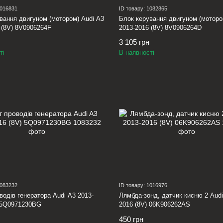
1016831
ID товару: 1082865
вання двигуном (мотором) Audi A3
Блок керування двигуном (моторо
 (8V) 8V0906264F
2013-2016 (8V) 8V0906264D
3 105 грн
ті
В наявності
1083232
ID товару: 1016976
водів генератора Audi A3 2013-
Лямбда-зонд, датчик кисню 2 Audi
) 5Q0971230BG
2016 (8V) 06K906262AS
450 грн