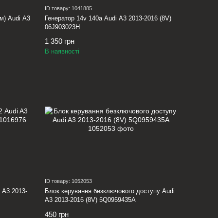
ID товару: 1041885
м) Audi A3
Генератор 14v 140a Audi A3 2013-2016 (8V)
06J903023H
1 350 грн
В наявності
ID товару: 1052053
 A3 2013-
Блок керування безключового доступу Audi
A3 2013-2016 (8V) 5Q0959435A
450 грн