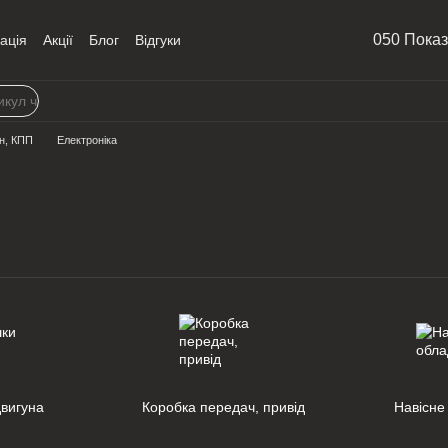
050 Пока
ація
Акції
Блог
Відгуки
н, КПП
Електроніка
вигуна
Коробка передач, привід
Навісне