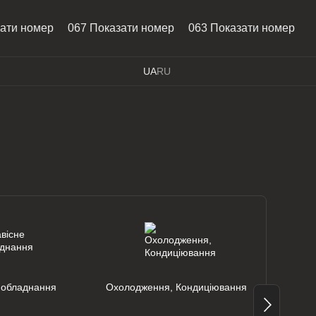
зати номер
067 Показати номер
063 Показати номер
UA
RU
 обладнання
Охолодження, Кондиціювання