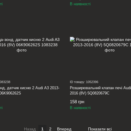
ті
В наявності
1083238
ID товару: 1052396
нд, датчик кисню 2 Audi A3 2013-
Розширювальний клапан печі Audi
 06K906262S
2016 (8V) 5Q0820679C
158 грн
ті
В наявності
Назад
1
2
Вперед
Показати всі