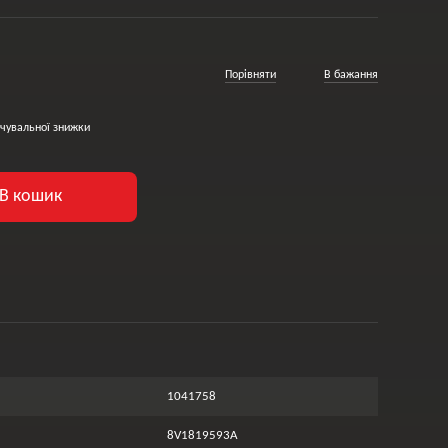
Порівняти
В бажання
чувальної знижки
В кошик
1041758
8V1819593A