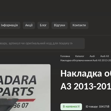
Інформація
Акції
Блог
Відгуки
Контакти
Головна
Каталог
Audi
Audi A3
Накладка обігрівача нижня Audi A3 2013-2
Накладка о
A3 2013-201
В наявності
ID товару: 1041758