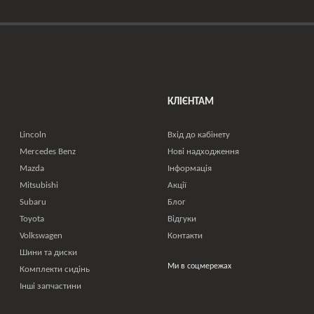
КЛІЄНТАМ
Lincoln
Вхід до кабінету
Mercedes Benz
Нові надходження
Mazda
Інформація
Mitsubishi
Акції
Subaru
Блог
Toyota
Відгуки
Volkswagen
Контакти
Шини та диски
Ми в соцмережах
Комплекти сидінь
Інші запчастини