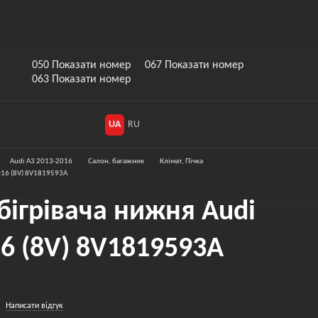
050 Показати номер
067 Показати номер
063 Показати номер
UA
RU
Audi A3 2013-2016
Салон, багажник
Клімат, Пічка
016 (8V) 8V1819593A
бігрівача нижня Audi
6 (8V) 8V1819593A
Написати відгук