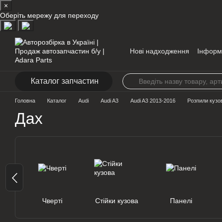
×
Перейти до основного контенту
Оберіть мережу для переходу
Нові надходження
Інформ
Контакти
Каталог запчастин
Головна
Каталог
Audi
Audi A3
Audi A3 2013-2016
Розпили кузо
Дах
Чверті
Стійки кузова
Панелі