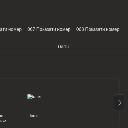
зати номер
067 Показати номер
063 Показати номер
UA
RU
то
Інше
ника