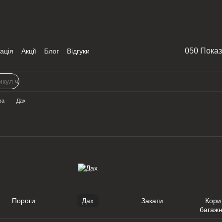
050 Пока
ація
Акції
Блог
Відгуки
ва
Дах
Пороги
Дах
Закати
Кори
багаж