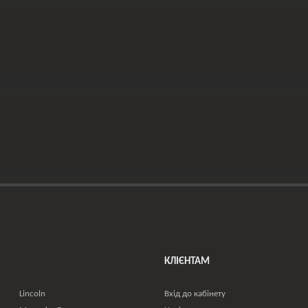
КЛІЄНТАМ
Lincoln
Вхід до кабінету