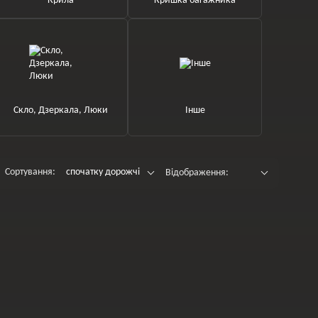
Крила
Кришка багажника
Скло, Дзеркала, Люки
Інше
Сортування:
спочатку дорожчі
Відображення: