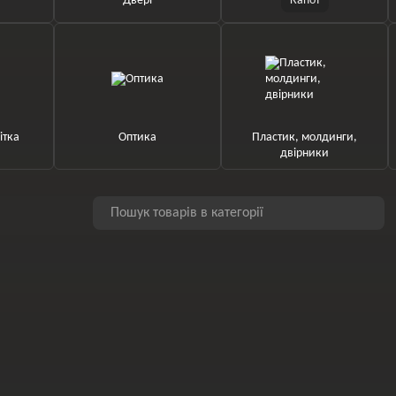
Двері
Капот
ітка
Оптика
Пластик, молдинги,
двірники